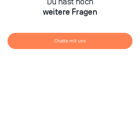
Du hast noch
weitere Fragen
Chatte mit uns
Schreib uns eine Mail
DE
/
EN
AGBs