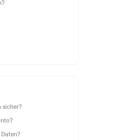
h?
h sicher?
onto?
e Daten?