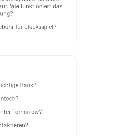
uf. Wie funktioniert das 
nung?
ebühr für Glücksspiel?
 richtige Bank?
Fintech?
inter Tomorrow?
ntaktieren?