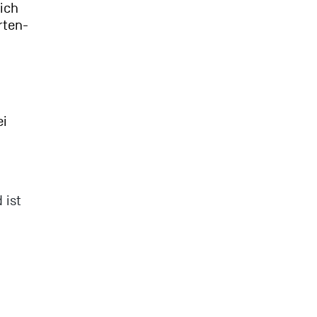
eich
rten-
ei
 ist