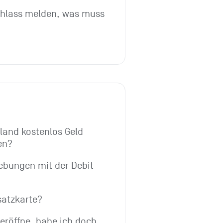
hlass melden, was muss 
and kostenlos Geld 
en?
bungen mit der Debit 
satzkarte?
röffne, habe ich doch 