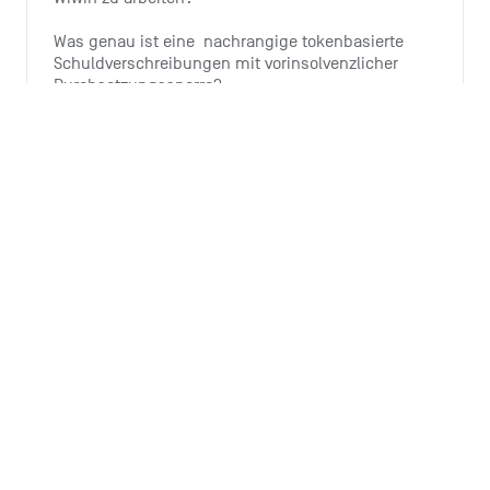
Was genau ist eine  nachrangige tokenbasierte 
Schuldverschreibungen mit vorinsolvenzlicher 
Durchsetzungssperre?
Wie investiere ich?
Warum bietet Tomorrow diese 
Investitionsmöglichkeit an?
Wieso ist der Ausbau von Windenergie wichtig?
Alle 6 Artikel ansehen
Monthly summary
Wozu ist die Monthly Summary da?