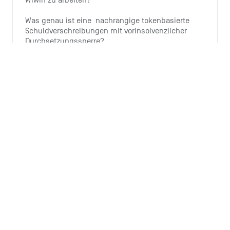
Wiwin zu arbeiten?
Was genau ist eine  nachrangige tokenbasierte 
Schuldverschreibungen mit vorinsolvenzlicher 
Durchsetzungssperre?
Wie investiere ich?
Warum bietet Tomorrow diese 
Investitionsmöglichkeit an?
Wieso ist der Ausbau von Windenergie wichtig?
Alle 6 Artikel ansehen
Monthly summary
Wozu ist die Monthly Summary da?