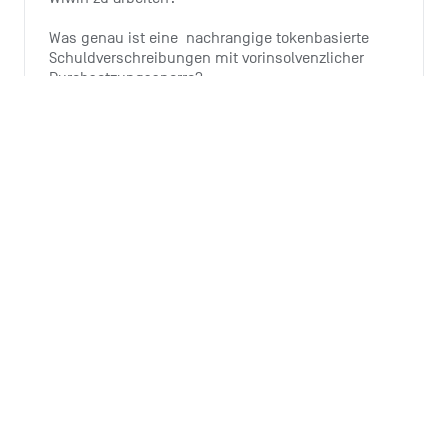
Was genau ist eine  nachrangige tokenbasierte 
Schuldverschreibungen mit vorinsolvenzlicher 
Durchsetzungssperre?
Wie investiere ich?
Warum bietet Tomorrow diese 
Investitionsmöglichkeit an?
Wieso ist der Ausbau von Windenergie wichtig?
Alle 6 Artikel ansehen
Monthly summary
Wozu ist die Monthly Summary da?