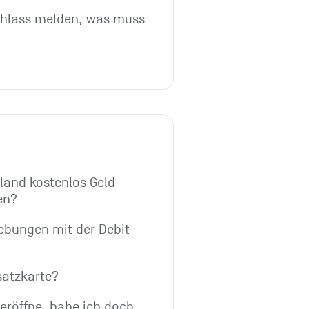
hlass melden, was muss 
and kostenlos Geld 
en?
bungen mit der Debit 
satzkarte?
röffne, habe ich doch 