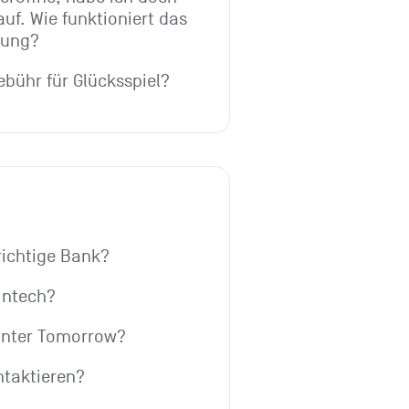
uf. Wie funktioniert das 
nung?
ebühr für Glücksspiel?
 richtige Bank?
Fintech?
inter Tomorrow?
ntaktieren?