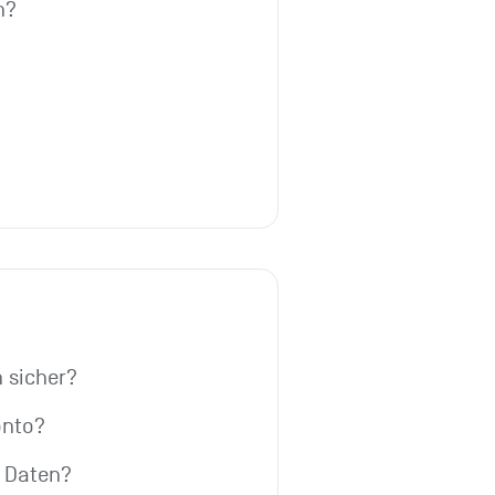
h?
h sicher?
onto?
e Daten?