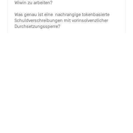
Wiwin zu arbeiten?
Was genau ist eine  nachrangige tokenbasierte 
Schuldverschreibungen mit vorinsolvenzlicher 
Durchsetzungssperre?
Wie investiere ich?
Warum bietet Tomorrow diese 
Investitionsmöglichkeit an?
Wieso ist der Ausbau von Windenergie wichtig?
Alle 6 Artikel ansehen
Monthly summary
Wozu ist die Monthly Summary da?