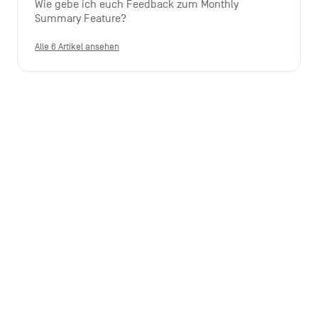
Wie gebe ich euch Feedback zum Monthly 
Summary Feature?
Alle 6 Artikel ansehen
Preise & jährliche Bezahloption
Kann ich mein Konto trotz jährlicher Zahlung 
jederzeit kündigen?
Kann ich bei der jährlichen Bezahloption jederzeit 
das Kontomodell wechseln?
Wie werden Rabatte mit dem jährlichen Preis 
verrechnet?